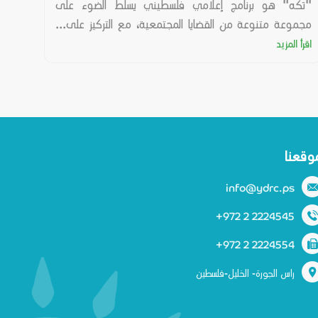
"تكه" هو برنامج إعلامي فلسطيني يسلّط الضوء على
مجموعة متنوعة من القضايا المجتمعية، مع التركيز على...
اقرأ المزيد
وقعنا
info@ydrc.ps
+972 2 2224545
+972 2 2224554
راس الجورة- الخليل-فلسطين