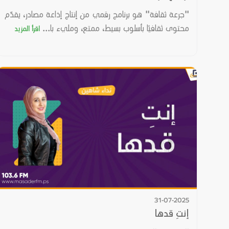
"جرعة ثقافة" هو برنامج رقمي من إنتاج إذاعة مصادر، يقدّم
محتوى ثقافيًا بأسلوب بسيط، ممتع، ومليء با...
اقرأ المزيد
31-07-2025
إنتِ قدها