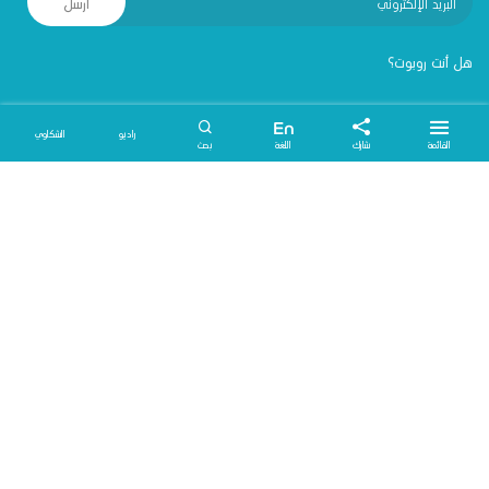
أرسل
هل أنت روبوت؟
لينكات
En
راديو
الشكاوي
القائمة
شارك
اللغة
بحث
خارطة الموقع
موقعنا
info@ydrc.ps
+972 2 2224545
+972 2 2224554
راس الجورة- الخليل-فلسطين
جميع الحقوق محفوظة - مركز مصادر التنمية الشبابية
2026
©
تطوير وبرمجة